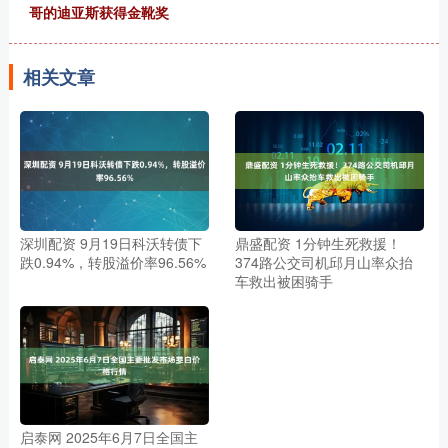
哥的迪亚斯获得金靴奖
相关文章
深圳配资 9月19日科沃转债下
鼎盛配资 1分钟生死救援！
跌0.94%，转股溢价率96.56%
374路公交司机邱月山率众抬
车救出被困骑手
启泰网 2025年6月7日全国主