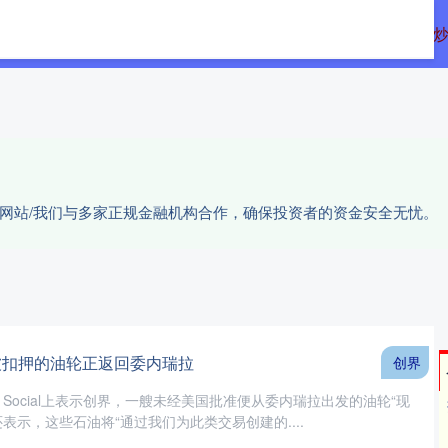
多网
北京配资公司
10倍杠杆配资
配资
户网站/我们与多家正规金融机构合作，确保投资者的资金安全无忧。
被扣押的油轮正返回委内瑞拉
创界
h Social上表示创界，一艘未经美国批准便从委内瑞拉出发的油轮“现
表示，这些石油将“通过我们为此类交易创建的....