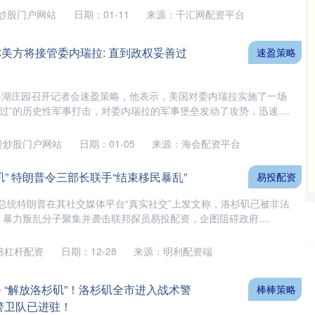
炒股门户网站
日期：01-11
来源：千汇网配资平台
称美方将接管委内瑞拉: 直到政权妥善过
速盈策略
海湖庄园召开记者会速盈策略，他表示，美国对委内瑞拉实施了一场
过”的历史性军事打击，对委内瑞拉的军事堡垒发动了攻势，迅速....
资炒股门户网站
日期：01-05
来源：海会配资平台
矶” 特朗普令三部长联手“结束移民暴乱”
易投配资
国总统特朗普在其社交媒体平台“真实社交”上发文称，洛杉矶已被非法
，暴力叛乱分子聚集并袭击联邦探员易投配资，企图阻碍政府....
0倍杠杆配资
日期：12-28
来源：明利配资端
沪深300
4651.31
24%
-6.85
-0.15%
 “解放洛杉矶”！洛杉矶全市进入战术警
棒棒策略
民警卫队已进驻！