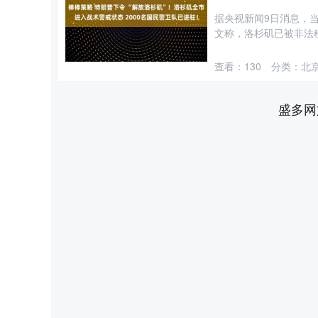
据央视新闻9日消息，当
文称，洛杉矶已被非法移
查看：
130
分类：
北
盛多网