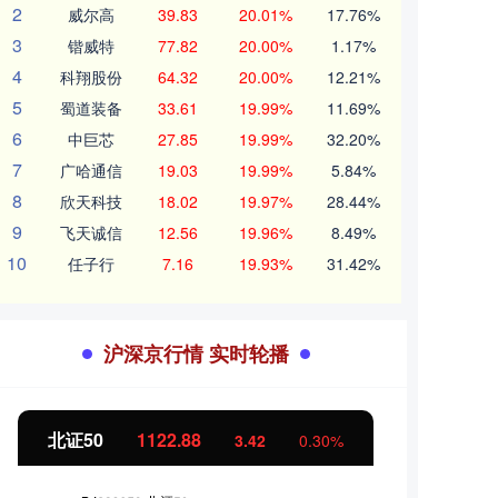
2
威尔高
39.83
20.01%
17.76%
3
锴威特
77.82
20.00%
1.17%
4
科翔股份
64.32
20.00%
12.21%
5
蜀道装备
33.61
19.99%
11.69%
6
中巨芯
27.85
19.99%
32.20%
7
广哈通信
19.03
19.99%
5.84%
8
欣天科技
18.02
19.97%
28.44%
9
飞天诚信
12.56
19.96%
8.49%
10
任子行
7.16
19.93%
31.42%
沪深京行情 实时轮播
北证50
1122.88
创业
3.42
0.30%