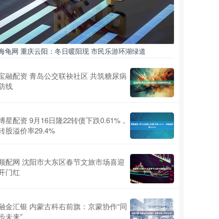
海龟网 重庆云阳：冬日暖阳现 市民乐游环湖绿道
宝融配资 青岛公交联袂社区 共筑糖尿病
防线
博星配资 9月16日隆22转债下跌0.61%，
转股溢价率29.4%
顺配网 沈阳市大东区春节文旅市场喜迎
开门红
融金汇银 内蒙古科右前旗：京蒙协作“同
步未来”