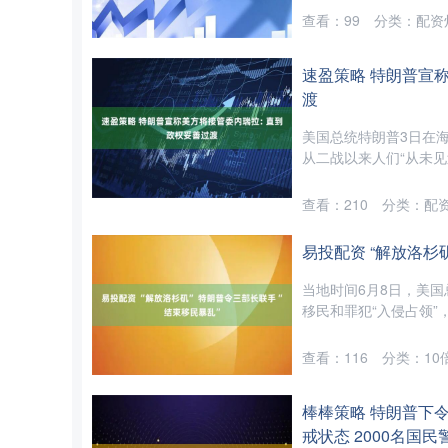
查看：
99
分类：
配资
速盈策略 特朗普宣
渡
美国总统特朗普3日在
从二战以来人们“从未见
查看：
210
分类：
配
易投配资 “解放洛杉
当地时间6月8日，美
移民和罪犯“入侵占领”
查看：
116
分类：
1
深证成指
14110.12
2
0.57%
-34.08
-0.
棒棒策略 特朗普下令
戒状态 2000名国