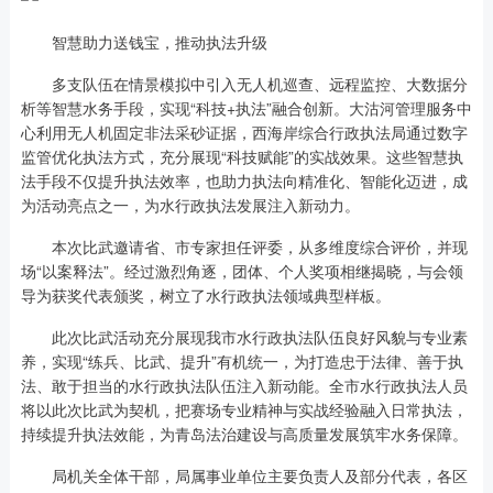
智慧助力送钱宝，推动执法升级
多支队伍在情景模拟中引入无人机巡查、远程监控、大数据分
析等智慧水务手段，实现“科技+执法”融合创新。大沽河管理服务中
心利用无人机固定非法采砂证据，西海岸综合行政执法局通过数字
监管优化执法方式，充分展现“科技赋能”的实战效果。这些智慧执
法手段不仅提升执法效率，也助力执法向精准化、智能化迈进，成
为活动亮点之一，为水行政执法发展注入新动力。
本次比武邀请省、市专家担任评委，从多维度综合评价，并现
场“以案释法”。经过激烈角逐，团体、个人奖项相继揭晓，与会领
导为获奖代表颁奖，树立了水行政执法领域典型样板。
此次比武活动充分展现我市水行政执法队伍良好风貌与专业素
养，实现“练兵、比武、提升”有机统一，为打造忠于法律、善于执
法、敢于担当的水行政执法队伍注入新动能。全市水行政执法人员
将以此次比武为契机，把赛场专业精神与实战经验融入日常执法，
持续提升执法效能，为青岛法治建设与高质量发展筑牢水务保障。
局机关全体干部，局属事业单位主要负责人及部分代表，各区