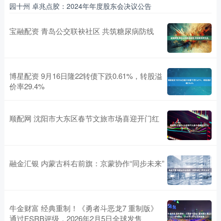
园十州 卓兆点胶：2024年年度股东会决议公告
宝融配资 青岛公交联袂社区 共筑糖尿病防线
博星配资 9月16日隆22转债下跌0.61%，转股溢
价率29.4%
顺配网 沈阳市大东区春节文旅市场喜迎开门红
融金汇银 内蒙古科右前旗：京蒙协作“同步未来”
牛金财富 经典重制！《勇者斗恶龙7 重制版》
通过ESRB评级，2026年2月5日全球发售