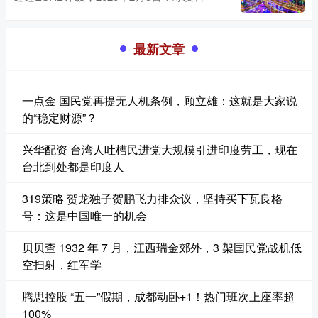
最新文章
一点金 国民党再提无人机条例，顾立雄：这就是大家说
的“稳定财源”？
兴华配资 台湾人吐槽民进党大规模引进印度劳工，现在
台北到处都是印度人
319策略 贺龙独子贺鹏飞力排众议，坚持买下瓦良格
号：这是中国唯一的机会
贝贝查 1932 年 7 月，江西瑞金郊外，3 架国民党战机低
空扫射，红军学
腾思控股 “五一”假期，成都动卧+1！热门班次上座率超
100%