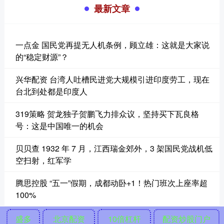
最新文章
一点金 国民党再提无人机条例，顾立雄：这就是大家说
的“稳定财源”？
兴华配资 台湾人吐槽民进党大规模引进印度劳工，现在
台北到处都是印度人
319策略 贺龙独子贺鹏飞力排众议，坚持买下瓦良格
号：这是中国唯一的机会
贝贝查 1932 年 7 月，江西瑞金郊外，3 架国民党战机低
空扫射，红军学
腾思控股 “五一”假期，成都动卧+1！热门班次上座率超
100%
盛多
北京配资
10倍杠杆
配资炒股门户