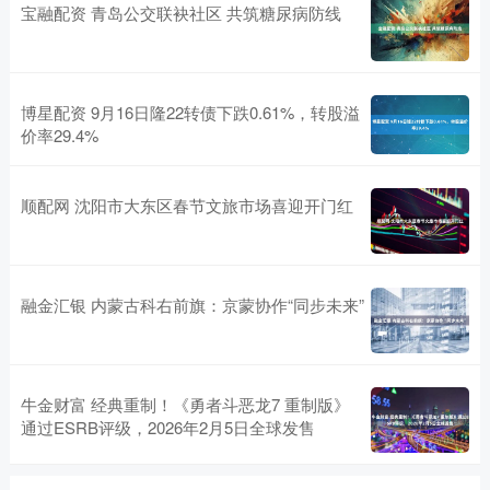
宝融配资 青岛公交联袂社区 共筑糖尿病防线
博星配资 9月16日隆22转债下跌0.61%，转股溢
价率29.4%
顺配网 沈阳市大东区春节文旅市场喜迎开门红
融金汇银 内蒙古科右前旗：京蒙协作“同步未来”
牛金财富 经典重制！《勇者斗恶龙7 重制版》
通过ESRB评级，2026年2月5日全球发售