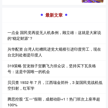
最新文章
一点金 国民党再提无人机条例，顾立雄：这就是大家说
的“稳定财源”？
兴华配资 台湾人吐槽民进党大规模引进印度劳工，现在
台北到处都是印度人
319策略 贺龙独子贺鹏飞力排众议，坚持买下瓦良格
号：这是中国唯一的机会
贝贝查 1932 年 7 月，江西瑞金郊外，3 架国民党战机低
空扫射，红军学
腾思控股 “五一”假期，成都动卧+1！热门班次上座率超
100%