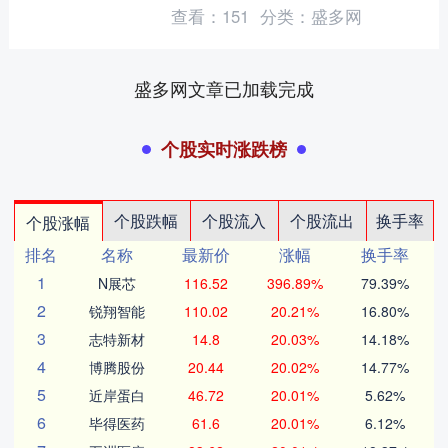
位于该国首都的住所在2月28日早晨遭
查看：
151
分类：
盛多网
美国和以色列袭击后....
盛多网文章已加载完成
个股实时涨跌榜
个股跌幅
个股流入
个股流出
换手率
个股涨幅
排名
名称
最新价
涨幅
换手率
1
N展芯
116.52
396.89%
79.39%
2
锐翔智能
110.02
20.21%
16.80%
3
志特新材
14.8
20.03%
14.18%
4
博腾股份
20.44
20.02%
14.77%
5
近岸蛋白
46.72
20.01%
5.62%
6
毕得医药
61.6
20.01%
6.12%