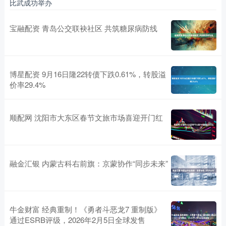
比武成功举办
宝融配资 青岛公交联袂社区 共筑糖尿病防线
博星配资 9月16日隆22转债下跌0.61%，转股溢
价率29.4%
顺配网 沈阳市大东区春节文旅市场喜迎开门红
融金汇银 内蒙古科右前旗：京蒙协作“同步未来”
牛金财富 经典重制！《勇者斗恶龙7 重制版》
通过ESRB评级，2026年2月5日全球发售